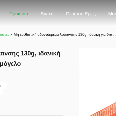
Προϊόντα
Βίντεο
Περίπου Εμείς
Μας
παστες
>
Μη ερεθιστική οδοντόκρεμα λεύκανσης 130g, ιδανική για ένα 
ανσης 130g, ιδανική
αμόγελο
α