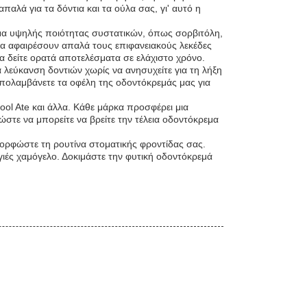
παλά για τα δόντια και τα ούλα σας, γι' αυτό η
ίγμα υψηλής ποιότητας συστατικών, όπως σορβιτόλη,
 να αφαιρέσουν απαλά τους επιφανειακούς λεκέδες
να δείτε ορατά αποτελέσματα σε ελάχιστο χρόνο.
α λεύκανση δοντιών χωρίς να ανησυχείτε για τη λήξη
 απολαμβάνετε τα οφέλη της οδοντόκρεμάς μας για
ool Ate και άλλα. Κάθε μάρκα προσφέρει μια
στε να μπορείτε να βρείτε την τέλεια οδοντόκρεμα
ορφώστε τη ρουτίνα στοματικής φροντίδας σας.
υγιές χαμόγελο. Δοκιμάστε την φυτική οδοντόκρεμά