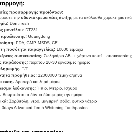
σαρμογή:
σίες προσαρμογής προϊόντων:
ρμόστε την
οδοντόκρεμα νέας άφιξης
με τα ακόλουθα χαρακτηριστικά
μία:
Dentifresh
ός μοντέλου:
DT231
 προέλευσης:
Guangdong
ποίηση:
FDA, GMP, MSDS, CE
στη ποσότητα παραγγελίας:
10000 τεμάχια
μέρειες συσκευασίας:
Σωληνάριο ABL + χάρτινο κουτί + συσκευασία 
ς παράδοσης:
περίπου 20-30 εργάσιμες ημέρες
πληρωμής:
T/T
ότητα προμήθειας:
12000000 τεμάχια/μήνα
κευση:
Δροσερό και ξηρό μέρος
λεσμα λεύκανσης:
Ήπιο, Μέτριο, Ισχυρό
:
Βουρτσίστε τα δόντια δύο φορές την ημέρα
τικά:
Σορβιτόλη, νερό, μαγειρική σόδα, φυτικό νάτριο
:
3days Advanced Teeth Whitening Toothpastes