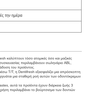
ές την ημέρα
resh καλύπτουν τόσο ατομικές όσο και μαζικές
ς συσκευασίας περιλαμβάνουν σωληνάριο ABL,
ράδοση του προϊόντος.
σω T/T, η Dentifresh εξασφαλίζει μια απρόσκοπτη
εγγυάται μια σταθερή ροή αυτών των οδοντόκρεμων
stes, αυτά τα προϊόντα έχουν διάρκεια ζωής 3
χρήση περιλαμβάνει το βούρτσισμα των δοντιών