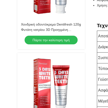
Ασφάλει
Χρήση:
Χονδρική οδοντόκρεμα Dentifresh 120g
Τεχν
Φυτάτη νατρίου 3D Προηγμένη
Λευκαντική Τεχνολογία
Αποτ
Πάρτε την καλύτερη τιμή
Διάρκ
Συστα
Τύπο
Γεύσ
Ασφά
Μέγε