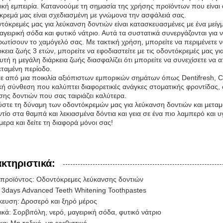
ική εμπειρία. Κατανοούμε τη σημασία της χρήσης προϊόντων που είναι α
κρεμά μας είναι σχεδιασμένη με γνώμονα την ασφάλειά σας.
ντόκρεμές μας για λεύκανση δοντιών είναι κατασκευασμένες με ένα με
μαγειρική σόδα και φυτικό νάτριο. Αυτά τα συστατικά συνεργάζονται για
 φωτίσουν το χαμόγελό σας. Με τακτική χρήση, μπορείτε να περιμένετε 
κεια ζωής 3 ετών, μπορείτε να εφοδιαστείτε με τις οδοντόκρεμές μας γι
υτή η μεγάλη διάρκεια ζωής διασφαλίζει ότι μπορείτε να συνεχίσετε να
εταμένη περίοδο.
τε από μια ποικιλία αξιόπιστων εμπορικών σημάτων όπως Dentifresh, C
κή σύνθεση που καλύπτει διαφορετικές ανάγκες στοματικής φροντίδας, ώ
σης δοντιών που σας ταιριάζει καλύτερα.
στε τη δύναμη των οδοντόκρεμών μας για λεύκανση δοντιών και μεταμ
ντίο στα θαμπά και λεκιασμένα δόντια και γεια σε ένα πιο λαμπερό και 
ερα και δείτε τη διαφορά μόνοι σας!
κτηριστικά:
προϊόντος: Οδοντόκρεμες λεύκανσης δοντιών
 3days Advanced Teeth Whitening Toothpastes
ευση: Δροσερό και ξηρό μέρος
κά: Σορβιτόλη, νερό, μαγειρική σόδα, φυτικό νάτριο