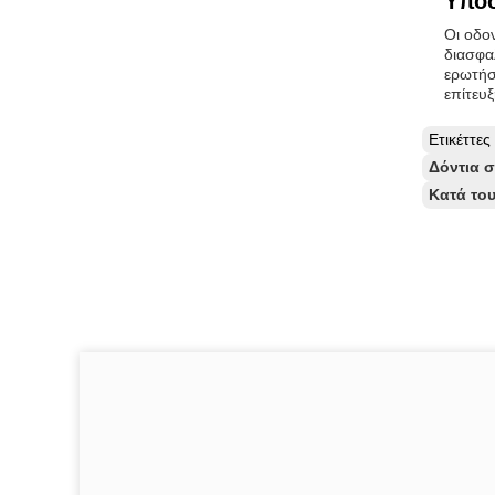
Υποσ
Οι οδο
διασφαλ
ερωτήσ
επίτευ
Ετικέττε
Δόντια 
Κατά του