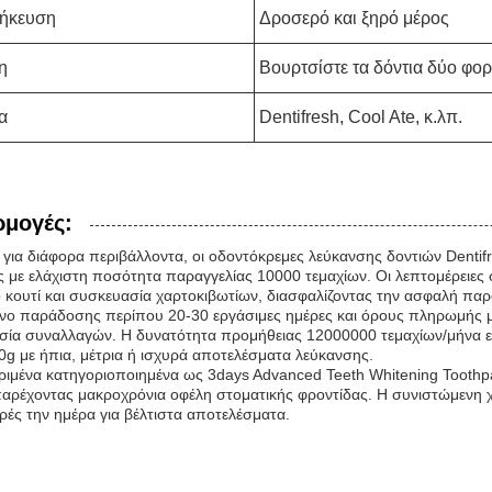
ήκευση
Δροσερό και ξηρό μέρος
η
Βουρτσίστε τα δόντια δύο φορ
α
Dentifresh, Cool Ate, κ.λπ.
μογές:
ό για διάφορα περιβάλλοντα, οι οδοντόκρεμες λεύκανσης δοντιών Dentif
ς με ελάχιστη ποσότητα παραγγελίας 10000 τεμαχίων. Οι λεπτομέρειε
ο κουτί και συσκευασία χαρτοκιβωτίων, διασφαλίζοντας την ασφαλή πα
νο παράδοσης περίπου 20-30 εργάσιμες ημέρες και όρους πληρωμής μέ
ασία συναλλαγών. Η δυνατότητα προμήθειας 12000000 τεμαχίων/μήνα 
0g με ήπια, μέτρια ή ισχυρά αποτελέσματα λεύκανσης.
ριμένα κατηγοριοποιημένα ως 3days Advanced Teeth Whitening Toothpa
παρέχοντας μακροχρόνια οφέλη στοματικής φροντίδας. Η συνιστώμενη 
ρές την ημέρα για βέλτιστα αποτελέσματα.