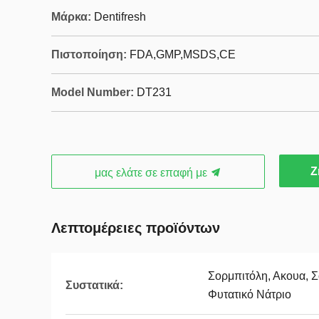
Μάρκα:
Dentifresh
Πιστοποίηση:
FDA,GMP,MSDS,CE
Model Number:
DT231
Ζ
μας ελάτε σε επαφή με
Λεπτομέρειες προϊόντων
Σορμπιτόλη, Ακουα, 
Συστατικά:
Φυτατικό Νάτριο