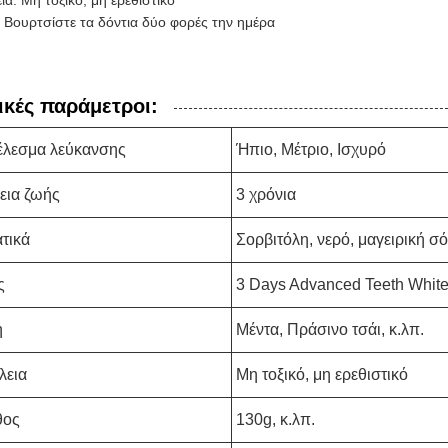
α: Μη τοξικό, μη ερεθιστικό
 Βουρτσίστε τα δόντια δύο φορές την ημέρα
ικές παράμετροι:
έλεσμα λεύκανσης
Ήπιο, Μέτριο, Ισχυρό
εια ζωής
3 χρόνια
τικά
Σορβιτόλη, νερό, μαγειρική σό
ς
3 Days Advanced Teeth White
η
Μέντα, Πράσινο τσάι, κ.λπ.
λεια
Μη τοξικό, μη ερεθιστικό
θος
130g, κ.λπ.