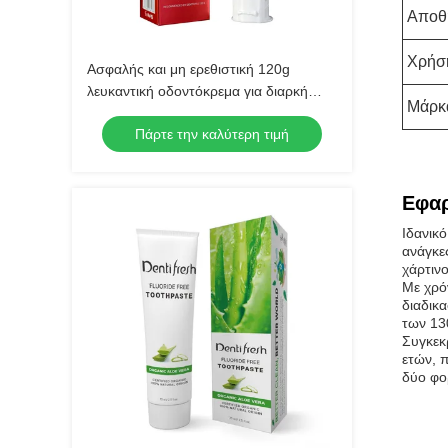
Αποθ
Χρήσ
Ασφαλής και μη ερεθιστική 120g
λευκαντική οδοντόκρεμα για διαρκή
Μάρκ
οδοντική προστασία
Πάρτε την καλύτερη τιμή
Εφαρ
Ιδανικ
ανάγκε
χάρτιν
Με χρό
διαδικ
των 13
Συγκεκ
ετών, 
δύο φο