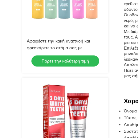
ερεθιστ
οδοντό
Οι οδο
νερό, 
και να
Με διάρ
τους. Α
Αφαιρέστε την κακή αναπνοή και
μια εκτ
φρεσκάρετε το στόμα σας με
Επιλέξ
μοναδι
οδοντόκρεμα για το στόμα Πολλαπλές
λεύκαν
Πάρτε την καλύτερη τιμή
προστασίες για βέλτιστη στοματική
Απολαύ
υγεία
Πείτε α
μας σήμ
Χαρα
Όνομα 
Τύπος:
Αποθήκ
Συστατι