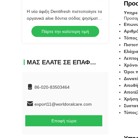
Προ
Η νέα άφιξη Dentifresh πιστοποίησε τα
Υπηρε
οργανικά aloe δόντια σόδας ψησίματος
Προσα
Επωνυ
προσοχής της Βέρα οδοντικά που
Αριθμ
Πάρτε την καλύτερη τιμή
λευκαίνουν το φυσικό toothpa
Τόπος
εκχυλισμάτων φυτών
Πιστο
Ελάχι
Λεπτο
ΜΑΣ ΕΛΆΤΕ ΣΕ ΕΠΑΦΉ ΜΕ
Χρόνο
Όροι 
Δυνατ
Αποθή
86-020-83503464
Αποτέ
Χρήση
export11@worldoralcare.com
Συστα
Τύπος
Επαφή τώρα