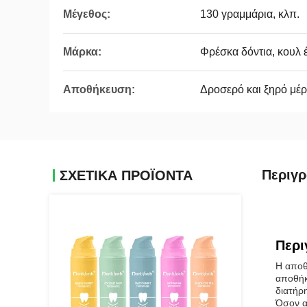
Μέγεθος:
130 γραμμάρια, κλπ.
Μάρκα:
Φρέσκα δόντια, κουλ έ
Αποθήκευση:
Δροσερό και ξηρό μέ
Περιγ
ΣΧΕΤΙΚΆ ΠΡΟΪΌΝΤΑ
Περι
Η αποθ
αποθήκ
διατήρ
Όσον αφ