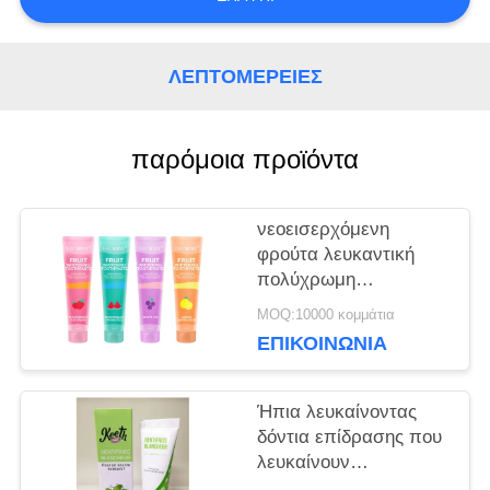
ΖΗΤΉΣΤΕ
ΈΝΑ
ΛΕΠΤΟΜΈΡΕΙΕΣ
ΑΠΌΣΠΑΣΜΑ
παρόμοια προϊόντα
ΧΆΡΤΗΣ
νεοεισερχόμενη
ΙΣΤΌΤΟΠΟΥ
φρούτα λευκαντική
πολύχρωμη
οδοντόκρεμα 100 ml
MOQ:10000 κομμάτια
ΠΟΛΙΤΙΚΉ
ΕΠΙΚΟΙΝΩΝΊΑ
ΜΥΣΤΙΚΌΤΗΤΑΣ
Ήπια λευκαίνοντας
δόντια επίδρασης που
λευκαίνουν
οδοντοπαστών τα