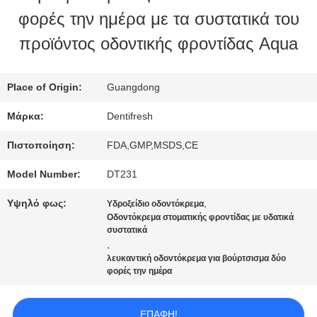
φορές την ημέρα με τα συστατικά του
ΕΡΓΟΣΤΑΣΊΩΝ
προϊόντος οδοντικής φροντίδας Aqua
ΠΟΙΟΤΙΚΌΣ
Place of Origin:
Guangdong
ΈΛΕΓΧΟΣ
Μάρκα:
Dentifresh
Πιστοποίηση:
FDA,GMP,MSDS,CE
ΜΑΣ
Model Number:
DT231
ΕΛΆΤΕ
Υψηλό φως:
,
Υδροξείδιο οδοντόκρεμα
ΣΕ
Οδοντόκρεμα στοματικής φροντίδας με υδατικά
συστατικά
,
ΕΠΑΦΉ
λευκαντική οδοντόκρεμα για βούρτσισμα δύο
φορές την ημέρα
ΜΕ
ΕΠΑΦΉ!