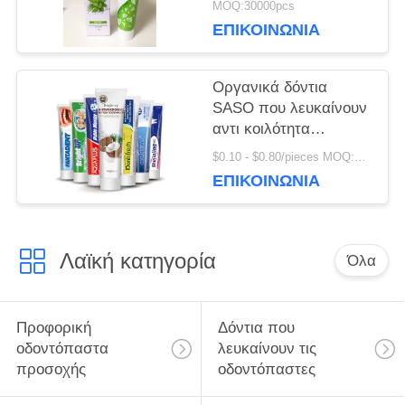
MOQ:30000pcs
προφορικά προσοχής
ΕΠΙΚΟΙΝΩΝΊΑ
προϊόντα 50g
προσοχής τύπων
οδοντικά
Οργανικά δόντια
SASO που λευκαίνουν
αντι κοιλότητα
κρυστάλλου
$0.10 - $0.80/pieces MOQ:500 κομμάτια
οδοντοπαστών τη
ΕΠΙΚΟΙΝΩΝΊΑ
ζωηρόχρωμη
Λαϊκή κατηγορία
Όλα
Προφορική
Δόντια που
οδοντόπαστα
λευκαίνουν τις
προσοχής
οδοντόπαστες