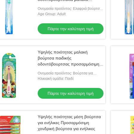
βούρτσα ξενοδοχεία προμήθειες
Ονομασία προϊόντος: Ελαφριά βούρτσα
για ενήλικες οδοντόβουρτσα
για ενήλικες
Age Group: Adult
Πάρτε την καλύτερη τιμή
Υψηλής ποιότητας μαλακή
βούρτσα παιδικής
οδοντόβουρτσας προσαρμόσιμη
χονδρική βούρτσα για παιδιά
Ονομασία προϊόντος: Βούρτσα για
δόντια για παιδιά με μαλακό βούρκο
Ηλικιακή ομάδα: Παιδί
Πάρτε την καλύτερη τιμή
Υψηλής ποιότητας μέση βούρτσα
για ενήλικες Προσαρμόσιμη
χονδρική βούρτσα για ενήλικες