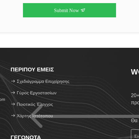
Submit Now
ΠΕΡΊΠΟΥ ΕΜΕΊΣ
W
Σχεδιάγραμμα Επιχείρησης
Γύρος Εργοστασίων
20+
com
πρ
Ποιοτικός Έλεγχος
Χάρτης Ιστότοπου
Θα 
ΓΕΓΟΝΌΤΑ