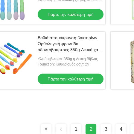
λεύκανση δοντιών
Πάρτε την καλύτερη τιμή
Βαθιά απομάκρυνση βακτηρίων
Ορθολογική φροντίδα
οδοντόβουρτσες 350g Λευκό χαρτί
κουτί Χρήση 60 ημερών
Υλικό κιβωτίων: 350g η Λευκή Βίβλος
Founction: Καθαρισμός δοντιών
Πάρτε την καλύτερη τιμή
1
2
3
4