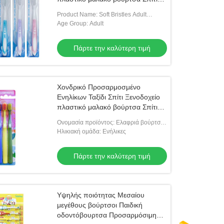
Χρήση οδοντόβουρτσας Σε
Product Name: Soft Bristles Adult
φουσκωτή κάρτα
Toothbrush
Age Group: Adult
Πάρτε την καλύτερη τιμή
Χονδρικό Προσαρμοσμένο
Ενηλίκων Ταξίδι Σπίτι Ξενοδοχείο
πλαστικό μαλακό βούρτσα Σπίτι
Χρήση οδοντόβουρτσας Σε
Ονομασία προϊόντος: Ελαφριά βούρτσα
φουσκωτή κάρτα
για ενήλικες
Ηλικιακή ομάδα: Ενήλικες
Πάρτε την καλύτερη τιμή
Υψηλής ποιότητας Μεσαίου
μεγέθους βούρτσοι Παιδική
οδοντόβουρτσα Προσαρμόσιμη