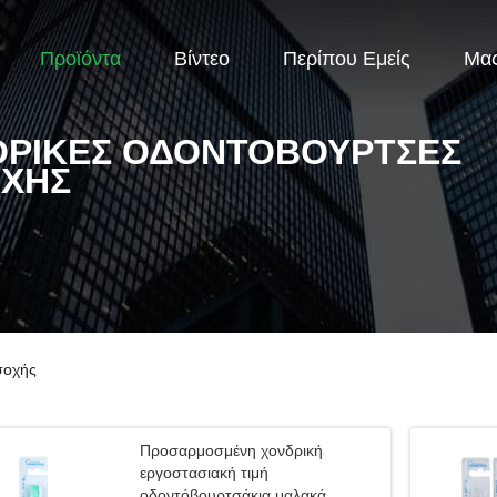
Προϊόντα
Βίντεο
Περίπου Εμείς
Μας
ΡΙΚΈΣ ΟΔΟΝΤΌΒΟΥΡΤΣΕΣ
ΧΉΣ
σοχής
Προσαρμοσμένη χονδρική
εργοστασιακή τιμή
οδοντόβουρτσάκια μαλακά