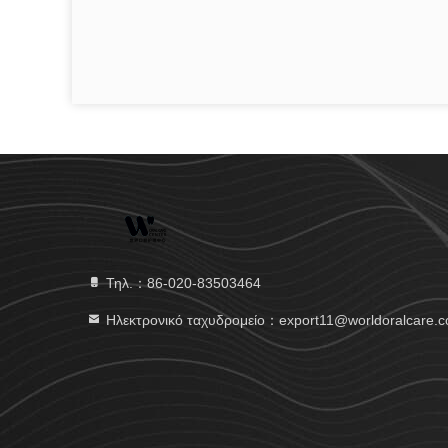
Τηλ.：86-020-83503464
Ηλεκτρονικό ταχυδρομείο：export11@worldoralcare.