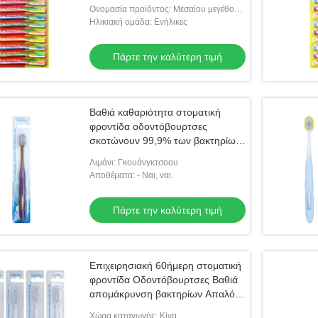
Ονομασία προϊόντος: Μεσαίου μεγέθους
οδοντόβουρτσα ενηλίκων
Ηλικιακή ομάδα: Ενήλικες
Πάρτε την καλύτερη τιμή
Βαθιά καθαριότητα στοματική
φροντίδα οδοντόβουρτσες
σκοτώνουν 99,9% των βακτηρίων
δράση αφαιρεί πλάκα και τάρταρο
Λιμάνι: Γκουάνγκτσοου
Αποθέματα: - Ναι, ναι.
Πάρτε την καλύτερη τιμή
Επιχειρησιακή 60ήμερη στοματική
φροντίδα Οδοντόβουρτσες Βαθιά
απομάκρυνση βακτηρίων Απαλό
καθαρισμό
Χώρα καταγωγής: Κίνα