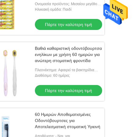
χονδρική βούρτσα μωρού για
Ονομασία προϊόντος: Μεσαίου μεγέθους
παιδιά
οδοντόβουρτσάκια για παιδιά
Ηλικιακή ομάδα: Παιδί
Πάρτε την καλύτερη τιμή
Βαθιά καθαριστική οδοντόβουρτσα
ενηλίκων με χρήση 60 ημερών για
ανώτερη στοματική φροντίδα
Πλεονέκτημα: Αφαιρεί τα βακτηρίδια
βαθιά
Διαθέσιμο: 60 ημέρες
Πάρτε την καλύτερη τιμή
60 Ημερών Αποθεματισμένες
Οδοντόβουρτσες για
Αποτελεσματική στοματική Υγιεινή
Αποθέματα: - Ναι, ναι.