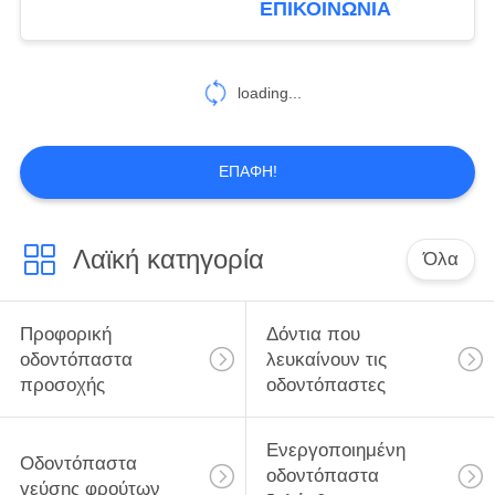
ΕΠΙΚΟΙΝΩΝΊΑ
την ημέρα
25
Προφορικό
loading...
Mouthwash
προσοχής
ΕΠΑΦΉ!
Λαϊκή κατηγορία
Όλα
88
Προφορικές
Προφορική
Δόντια που
οδοντόβουρτσες
οδοντόπαστα
λευκαίνουν τις
προσοχής
οδοντόπαστες
προσοχής
Ενεργοποιημένη
Οδοντόπαστα
οδοντόπαστα
γεύσης φρούτων