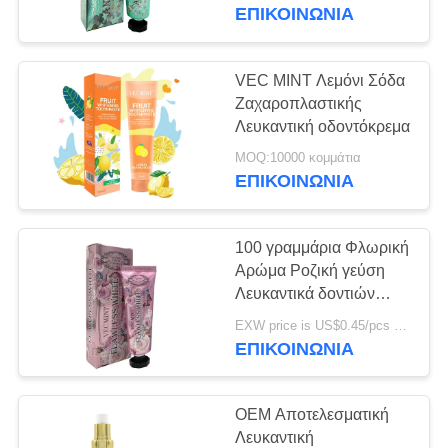
οδοντόκρεμα στοματικό
ΕΠΙΚΟΙΝΩΝΊΑ
καθαρισμό Λευκαντική
ΠΟΙΟΤΙΚΌΣ
δοντιών
ΈΛΕΓΧΟΣ
VEC MINT Λεμόνι Σόδα
18
Ζαχαροπλαστικής
Οδοντόπαστα
ΜΑΣ
Λευκαντική οδοντόκρεμα
ΕΛΆΤΕ
γεύσης φρούτων
MOQ:10000 κομμάτια
ΕΠΙΚΟΙΝΩΝΊΑ
ΣΕ
ΕΠΑΦΉ
100 γραμμάρια Φλωρική
ΜΕ
Αρώμα Ροζική γεύση
Λευκαντικά δοντιών
18
Βασικό καθαρισμό
ΖΗΤΉΣΤΕ
EXW price is US$0.45/pcs MOQ:10000 κομμάτια
Ενεργοποιημένη
στοματικής φροντίδας
ΕΠΙΚΟΙΝΩΝΊΑ
ΈΝΑ
Αναζωογονητική
οδοντόπαστα
οδοντόκρεμα
ΑΠΌΣΠΑΣΜΑ
OEM Αποτελεσματική
ξυλάνθρακα
Λευκαντική