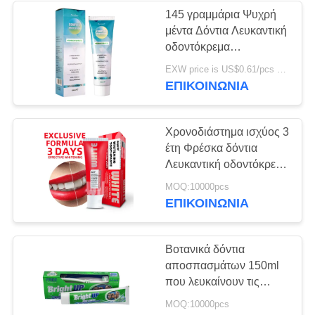
145 γραμμάρια Ψυχρή
μέντα Δόντια Λευκαντική
28
οδοντόκρεμα
Μασητή ταμπλέτα
Επαναμιναριοποιητική
EXW price is US$0.61/pcs MOQ:10000 κομμάτια
Υδροξυαπατίτιδα
ΕΠΙΚΟΙΝΩΝΊΑ
οδοντόπαστας
Επισκευή
Χρονοδιάστημα ισχύος 3
έτη Φρέσκα δόντια
Λευκαντική οδοντόκρεμα
για φωτεινότερα δόντια
42
MOQ:10000pcs
120g
ΕΠΙΚΟΙΝΩΝΊΑ
Δόντια που
λευκαίνουν τις
Βοτανικά δόντια
αποσπασμάτων 150ml
ταμπλέτες
που λευκαίνουν τις
οδοντόπαστες για να
MOQ:10000pcs
βουρτσίσει δύο φορές