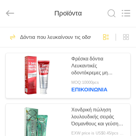
WORLD
ORAL
CARE
Προϊόντα
CENTER.
All
Rights
Reserved.
ΣΠΊΤΙ
150
Δόντια που λευκαίνουν τις οδοντόπαστες
Προφορική
ΠΡΟΪΌΝΤΑ
οδοντόπαστα
Φρέσκα δόντια
Λευκαντικές
προσοχής
ΒΊΝΤΕΟ
οδοντόκρεμες μη
ερεθιστικές 130g
MOQ:10000pcs
ΠΕΡΊΠΟΥ
ΕΠΙΚΟΙΝΩΝΊΑ
58
ΕΜΕΊΣ
Δόντια που
Χονδρική πώληση
ΓΎΡΟΣ
λουλουδικής σειράς
λευκαίνουν τις
Όσμανθους και γεύση
ΕΡΓΟΣΤΑΣΊΩΝ
τσαγιού Λευκαντική
οδοντόπαστες
EXW price is US$0.45/pcs MOQ:10000 κομμάτια