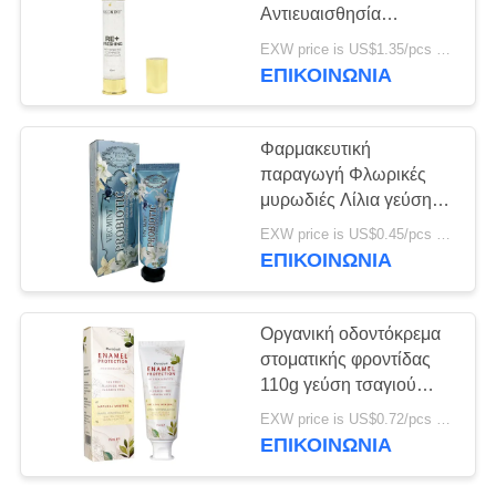
ΧΆΡΤΗΣ
Αντιευαισθησία
ΙΣΤΌΤΟΠΟΥ
Οδοντόκρεμα Set 30ml
EXW price is US$1.35/pcs MOQ:10000 σύνολα
Απομάκρυνση λεκέδων
ΕΠΙΚΟΙΝΩΝΊΑ
18
στόμα Αναπνοή
ΠΟΛΙΤΙΚΉ
Οδοντόπαστα των
Καθαρισμός δοντιών
ΜΥΣΤΙΚΌΤΗΤΑΣ
Φαρμακευτική
οργανικών παιδιών
παραγωγή Φλωρικές
μυρωδιές Λίλια γεύση
Χονδρικά δόντια
EXW price is US$0.45/pcs MOQ:10000 κομμάτια
Λευκαντική βασική
ΕΠΙΚΟΙΝΩΝΊΑ
καθαριότητα
οδοντόκρεμα
17
Οργανική οδοντόκρεμα
Δόντια που
στοματικής φροντίδας
110g γεύση τσαγιού
λευκαίνουν τη
Υδροξιαπατίτη
EXW price is US$0.72/pcs MOQ:10000 κομμάτια
Λευκαντική δοντιών
σκόνη
ΕΠΙΚΟΙΝΩΝΊΑ
Φυσικά φυτικά
εκχυλίσματα