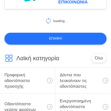
ΕΠΙΚΟΙΝΩΝΊΑ
φρέσκιας αναπνοής
25
Προφορικό
loading...
Mouthwash
προσοχής
ΕΠΑΦΉ!
Λαϊκή κατηγορία
Όλα
88
Προφορικές
Προφορική
Δόντια που
οδοντόβουρτσες
οδοντόπαστα
λευκαίνουν τις
προσοχής
οδοντόπαστες
προσοχής
Ενεργοποιημένη
Οδοντόπαστα
οδοντόπαστα
γεύσης φρούτων