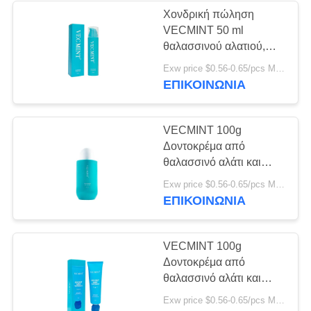
φροντίδας (100g)
Χονδρική πώληση
VECMINT 50 ml
28
θαλασσινού αλατιού,
Μασητή ταμπλέτα
μέντας, οδοντόκρεμα
Exw price $0.56-0.65/pcs MOQ:10000 ΤΕΜ
τύπου αντλίας - Βαθύ
ΕΠΙΚΟΙΝΩΝΊΑ
οδοντόπαστας
καθαρισμό δοντιών,
καθαρή αναπνοή,
προσωπική φροντίδα
VECMINT 100g
Δοντοκρέμα από
θαλασσινό αλάτι και
μέντα - Βαθιά
42
Exw price $0.56-0.65/pcs MOQ:10000 ΤΕΜ
καθαρισμός δοντιών και
ΕΠΙΚΟΙΝΩΝΊΑ
Δόντια που
φρέσκιας αναπνοής
λευκαίνουν τις
VECMINT 100g
Δοντοκρέμα από
ταμπλέτες
θαλασσινό αλάτι και
μέντα - Βαθιά
Exw price $0.56-0.65/pcs MOQ:10000 ΤΕΜ
καθαρισμός δοντιών και